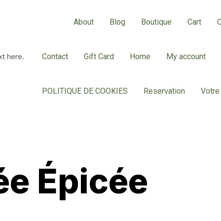
About
Blog
Boutique
Cart
t here.
Contact
Gift Card
Home
My account
POLITIQUE DE COOKIES
Reservation
Votr
ée Épicée