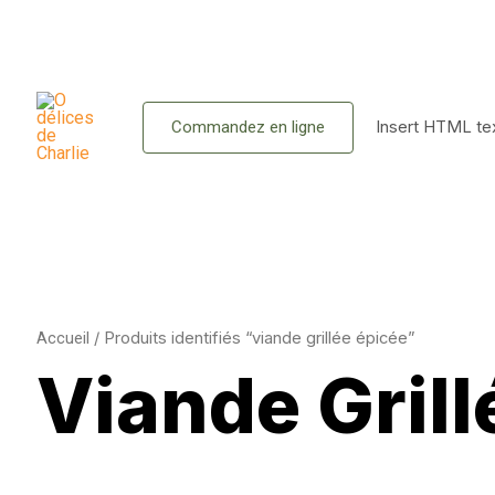
Aller
au
contenu
Insert HTML tex
Commandez en ligne
Accueil
/ Produits identifiés “viande grillée épicée”
Viande Grill