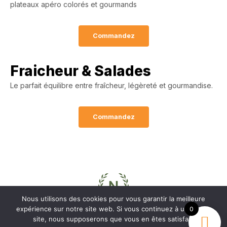
plateaux apéro colorés et gourmands
Commandez
Fraicheur & Salades
Le parfait équilibre entre fraîcheur, légèreté et gourmandise.
Commandez
Nous utilisons des cookies pour vous garantir la meilleure
expérience sur notre site web. Si vous continuez à utiliser ce
0
site, nous supposerons que vous en êtes satisfait.
Love Nature by Tyler Moore