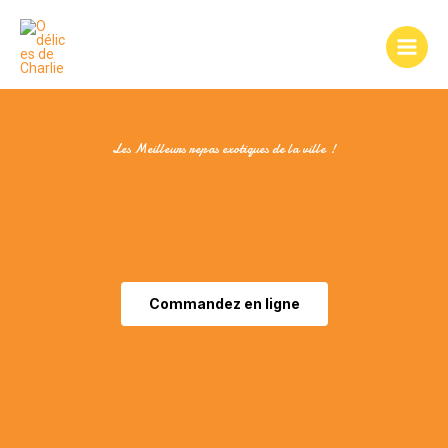
Aller
au
contenu
Les Meilleurs repas exotiques de la ville !
Commandez en ligne