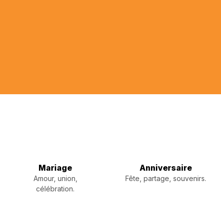
Une offre traiteur pensée pour accompagner tous les moments importants de
votre vie
Mariage
Anniversaire
Amour, union,
Fête, partage, souvenirs.
célébration.