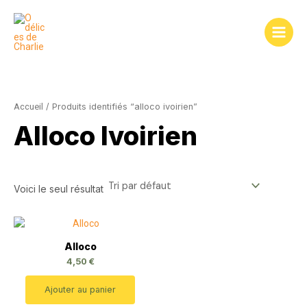
Aller
au
contenu
Accueil
/ Produits identifiés “alloco ivoirien”
Alloco Ivoirien
Voici le seul résultat
Alloco
4,50
€
Ajouter au panier