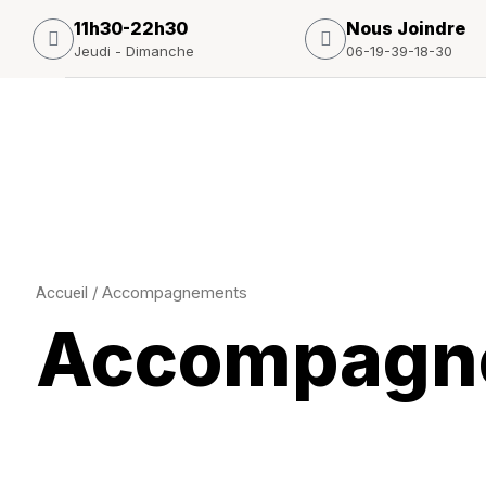
Aller
11h30-22h30
Nous Joindre
au
Jeudi - Dimanche
06-19-39-18-30
contenu
Accueil
/ Accompagnements
Accompagn