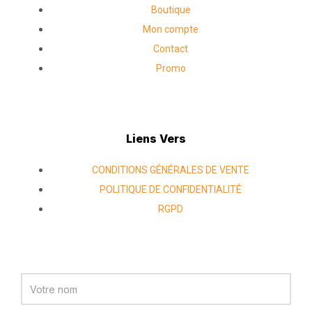
o
r
i
Boutique
Mon compte
k
a
n
Contact
Promo
m
Liens Vers
CONDITIONS GÉNÉRALES DE VENTE
POLITIQUE DE CONFIDENTIALITÉ
RGPD
Name