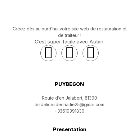
Créez dès aujourd’hui votre site web de restauration et
de traiteur !
C’est super facile avec Aubin.
F
I
L
a
n
i
c
s
n
PUYBEGON
e
t
k
Route d’en Jalabert, 81390
lesdelicesdecharlie25@gmail.com
b
a
e
+33619391830
o
g
d
Presentation